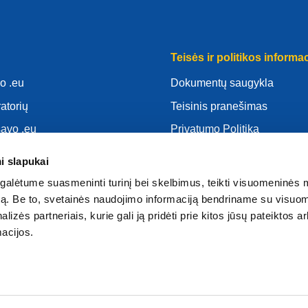
Teisės ir politikos informac
o .eu
Dokumentų saugykla
ratorių
Teisinis pranešimas
savo .eu
Privatumo Politika
as
BDAR
i slapukai
d
Slapukų politika
alėtume suasmeninti turinį bei skelbimus, teikti visuomeninės 
atoriumi
Articles of Association
autą. Be to, svetainės naudojimo informaciją bendriname su visu
lizės partneriais, kurie gali ją pridėti prie kitos jūsų pateiktos 
EURid Responsible Disclos
acijos.