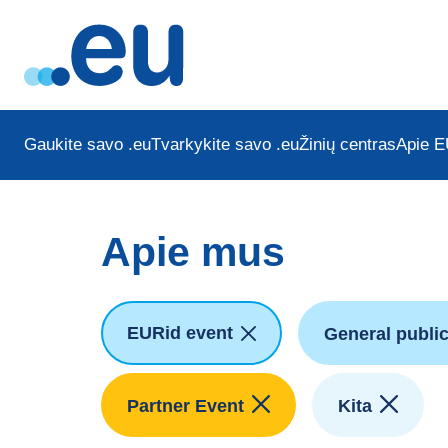
Gaukite savo .eu
Tvarkykite savo .eu
Žinių centras
Apie E
Apie mus
EURid event
General publi
Partner Event
Kita