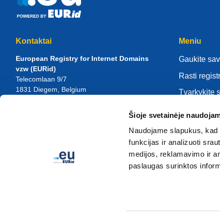
Kontaktai
Meniu
European Registry for Internet Domains
Gaukite sav
vzw (EURid)
Rasti regist
Telecomlaan 9/7
1831
Diegem
, Belgium
Tvarkykite 
RPR Brussel – VAT BE 0864.240.405
Žinių centr
Šioje svetainėje naudojam
Bendrosios užklausos
Apie EURi
Telefonas:
+32 2 401 27 50
Naudojame slapukus, kad g
Bendroji pagalba:
info@eurid.eu
Tapk registr
funkcijas ir analizuoti sr
Žiniasklaidos užklausos:
press@eurid.eu
medijos, reklamavimo ir ana
paslaugas surinktos inform