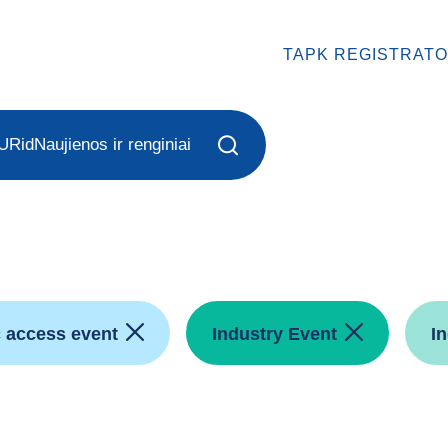
TAPK REGISTRATO
URid
Naujienos ir renginiai
c access event
Industry Event
I