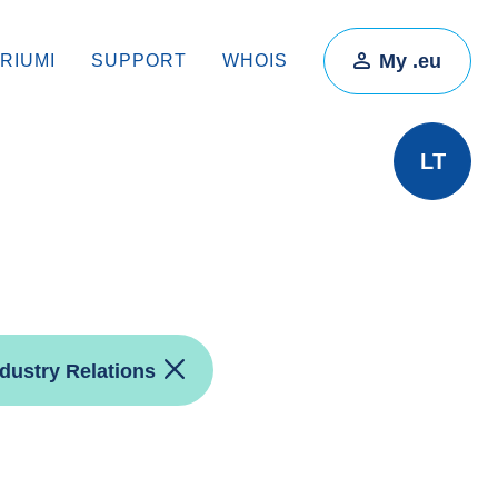
My .eu
RIUMI
SUPPORT
WHOIS
LT
ndustry Relations