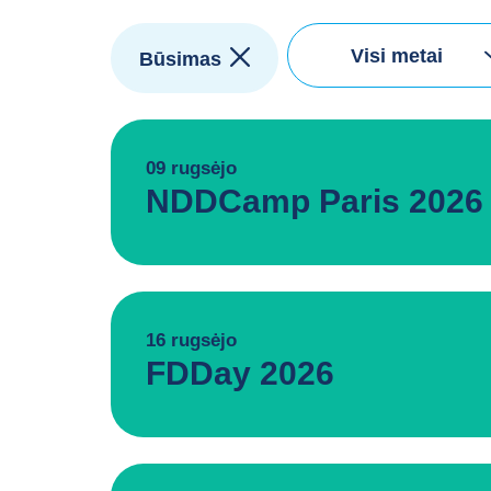
Pasirinkite metus
Visi metai
Būsimas
09 rugsėjo
NDDCamp Paris 2026
16 rugsėjo
FDDay 2026