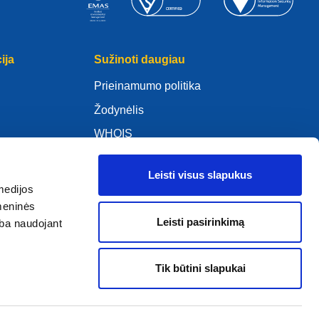
ija
Sužinoti daugiau
Prieinamumo politika
Žodynėlis
WHOIS
Mano .eu
Leisti visus slapukus
medijos
omeninės
Leisti pasirinkimą
arba naudojant
ure Policy
Tik būtini slapukai
2005–2026 EURid VZW. Visos teisės saugomos