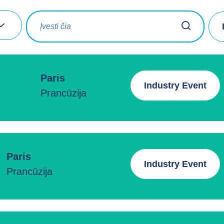
Paris
Industry Event
Prancūzija
Paris
Industry Event
Prancūzija