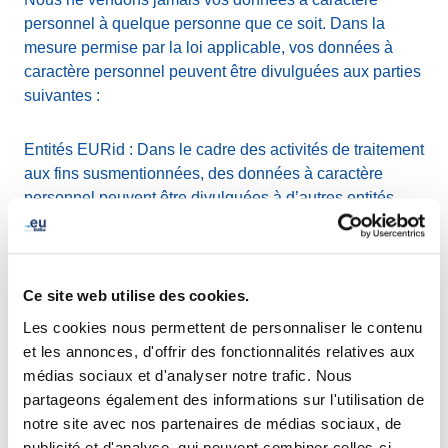
personnel à quelque personne que ce soit. Dans la
mesure permise par la loi applicable, vos données à
caractère personnel peuvent être divulguées aux parties
suivantes :
Entités EURid : Dans le cadre des activités de traitement
aux fins susmentionnées, des données à caractère
personnel peuvent être divulguées à d’autres entités
EURid.
Commission européenne et institutions ou agences
Ce site web utilise des cookies.
apparentées : EURid a été nommé par la Commission
européenne en qualité de gestionnaire du registre du
Les cookies nous permettent de personnaliser le contenu
ccTLD .eu et ses variantes possibles dans d’autres
et les annonces, d'offrir des fonctionnalités relatives aux
scripts. Nous pouvons partager vos données à caractère
médias sociaux et d'analyser notre trafic. Nous
personnel avec la Commission européenne ou toute
partageons également des informations sur l'utilisation de
institution ou agence apparentée.
notre site avec nos partenaires de médias sociaux, de
publicité et d'analyse, qui peuvent combiner celles-ci