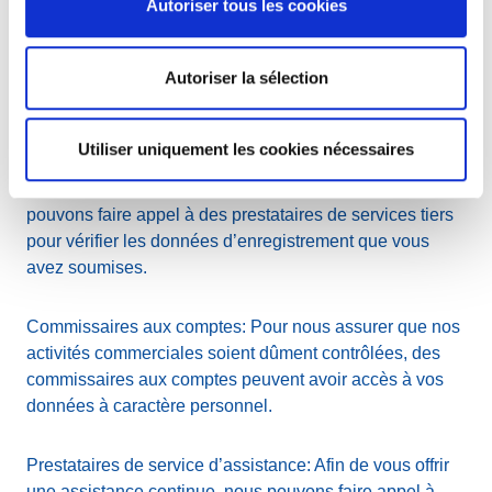
Autoriser tous les cookies
place pour protéger vos données à caractère personnel.
Autoriser la sélection
Prestataires de services de vérification d’identification
ou de prévention d’abus: Afin de prévenir les
enregistrements de Noms de Domaine abusifs qui
Utiliser uniquement les cookies nécessaires
soumettent des données d’enregistrement non
identifiées, incorrectes ou qui ne sont plus valides nous
pouvons faire appel à des prestataires de services tiers
pour vérifier les données d’enregistrement que vous
avez soumises.
Commissaires aux comptes: Pour nous assurer que nos
activités commerciales soient dûment contrôlées, des
commissaires aux comptes peuvent avoir accès à vos
données à caractère personnel.
Prestataires de service d’assistance: Afin de vous offrir
une assistance continue, nous pouvons faire appel à