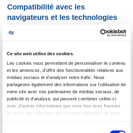
Compatibilité avec les
navigateurs et les technologies
d'assistance
L'accessibilité du site eurid.eu repose sur les
technologies suivantes, qui fonctionnent avec votre
navigateur web et les technologies d'assistance ou
Ce site web utilise des cookies.
plugins installés sur votre ordinateur :
Les cookies nous permettent de personnaliser le contenu
et les annonces, d'offrir des fonctionnalités relatives aux
HTML - WAI-ARIA - CSS - JavaScript
médias sociaux et d'analyser notre trafic. Nous
partageons également des informations sur l'utilisation de
L'audit a démontré que l'extension WAVE Chrome /
notre site avec nos partenaires de médias sociaux, de
Firefox et Chrome Accessibility Developer Tools
publicité et d'analyse, qui peuvent combiner celles-ci
fonctionnent bien avec le contenu du site web en tant
avec d'autres informations que vous leur avez fournies
qu'outils d'accessibilité (bien que cette liste ne soit pas
ou qu'ils ont collectées lors de votre utilisation de leurs
exhaustive), ainsi que les lecteurs d'écran suivants :
services.
JAWS, NVDA et VoiceOver (liste non exhaustive).
Sélection