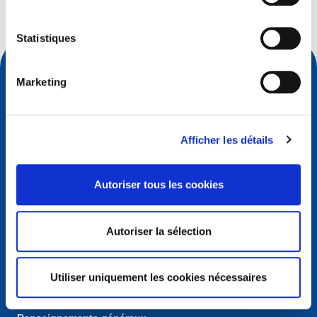
Statistiques
Marketing
Afficher les détails
Autoriser tous les cookies
Contact
Autoriser la sélection
European Registry for Internet Domains vzw (EURid)
Telecomlaan 9/7
1831
Diegem
, Belgium
Utiliser uniquement les cookies nécessaires
RPR Brussel – VAT BE 0864.240.405