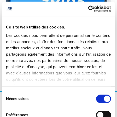
Ce site web utilise des cookies.
Les cookies nous permettent de personnaliser le contenu
et les annonces, d'offrir des fonctionnalités relatives aux
médias sociaux et d'analyser notre trafic. Nous
partageons également des informations sur l'utilisation de
LinkedIn
Twitter
Facebook
partager via
notre site avec nos partenaires de médias sociaux, de
publicité et d'analyse, qui peuvent combiner celles-ci
avec d'autres informations que vous leur avez fournies
ou qu'ils ont collectées lors de votre utilisation de leurs
services.
Sélection
Nécessaires
du
Que cherchez-vous ?
consentement
Rechercher une requête
Préférences