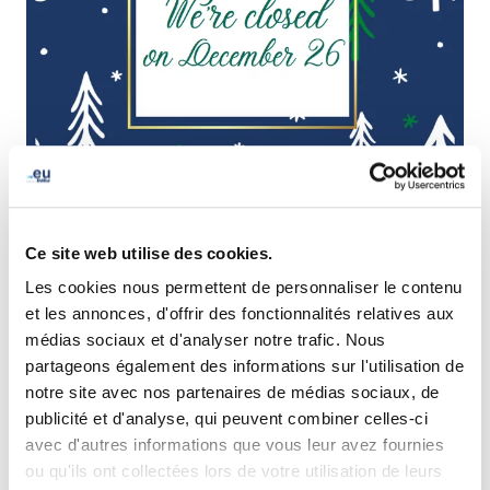
Please be advised that our offices will be closed on
Monday, 26 December 2022.
Ce site web utilise des cookies.
If you need support outside office hours during this
Les cookies nous permettent de personnaliser le contenu
period, please contact our
24/7 support at +32 (0) 2 725
et les annonces, d'offrir des fonctionnalités relatives aux
98 25
. All calls to this number will be handled in English.
médias sociaux et d'analyser notre trafic. Nous
partageons également des informations sur l'utilisation de
On behalf of the EURid team, we wish you a safe, warm,
notre site avec nos partenaires de médias sociaux, de
and joyous holiday season!
publicité et d'analyse, qui peuvent combiner celles-ci
avec d'autres informations que vous leur avez fournies
ou qu'ils ont collectées lors de votre utilisation de leurs