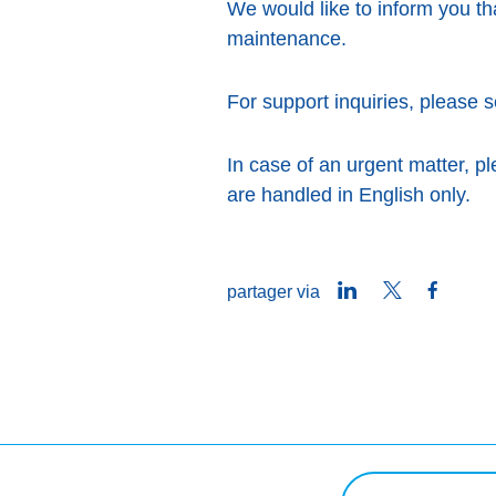
We would like to inform you t
maintenance.
For support inquiries, please 
In case of an urgent matter, p
are handled in English only.
LinkedIn
Twitter
Faceb
partager via
Rechercher une req