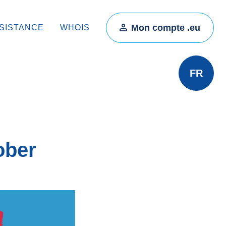
Mon compte .eu
SISTANCE
WHOIS
FR
ober