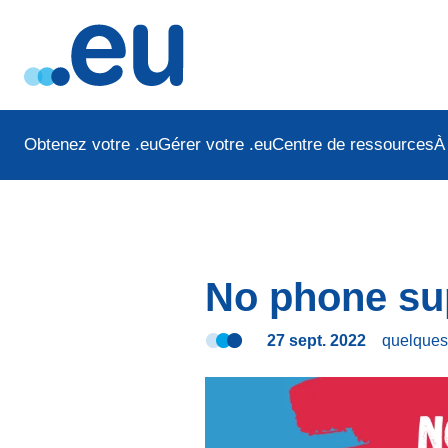
Obtenez votre .eu
Gérer votre .eu
Centre de ressources
À
No phone su
27 sept. 2022
quelque