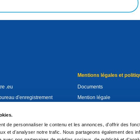
Mentions légales et politiq
re .eu
Documents
bureau d'enregistrement
Mention légale
.eu
Politique de Confidentialité
okies.
essources
RGPD
t de personnaliser le contenu et les annonces, d'offrir des fonct
'EURid
Politique relative aux cooki
ux et d'analyser notre trafic. Nous partageons également des in
strar
Articles of Association
site avec nos partenaires de médias sociaux, de publicité et d'anal