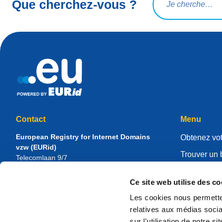
Que cherchez-vous ?
Contact
Menu
European Registry for Internet Domains
Obtenez vot
vzw (EURid)
Trouver un 
Telecomlaan 9/7
1831
Diegem
, Belgium
Gérer votre 
RPR Brussel – VAT BE 0864.240.405
Ce site web utilise des co
Centre de r
Renseignements généraux
Les cookies nous permetten
À propos d
Téléphone :
+32 2 401 27 50
relatives aux médias socia
Assistance générale :
info@eurid.eu
Devenir regi
sur l'utilisation de notre 