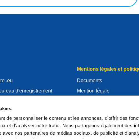
Mentions légales et politiq
re .eu
Documents
bureau d'enregistrement
Mention légale
.eu
Politique de Confidentialité
okies.
essources
RGPD
t de personnaliser le contenu et les annonces, d'offrir des fonct
'EURid
Politique relative aux cooki
ux et d'analyser notre trafic. Nous partageons également des in
strar
Articles of Association
site avec nos partenaires de médias sociaux, de publicité et d'anal