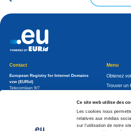
Contact
Menu
European Registry for Internet Domains
Obtenez vot
vzw (EURid)
Trouver un 
Telecomlaan 9/7
1831
Diegem
, Belgium
Gérer votre 
RPR Brussel – VAT BE 0864.240.405
Ce site web utilise des co
Centre de r
Renseignements généraux
Les cookies nous permetten
À propos d
Téléphone :
+32 2 401 27 50
relatives aux médias socia
Assistance générale :
info@eurid.eu
Devenir regi
sur l'utilisation de notre 
Relations presse :
press@eurid.eu