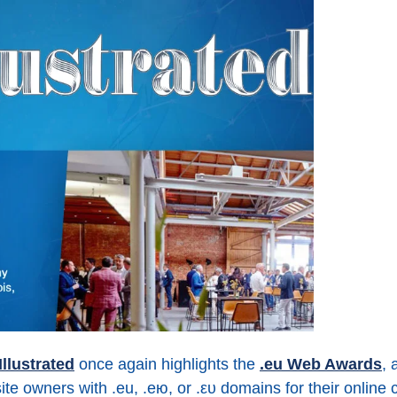
Illustrated
once again highlights the
.eu Web Awards
, 
e owners with .eu, .ею, or .ευ domains for their online c