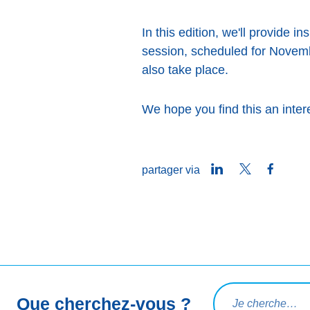
In this edition, we'll provide 
session, scheduled for Novem
also take place.
We hope you find this an inter
LinkedIn
Twitter
Faceb
partager via
Rechercher une req
Que cherchez-vous ?