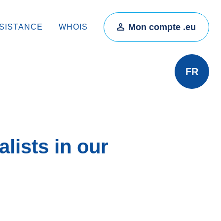
Mon compte .eu
SISTANCE
WHOIS
FR
lists in our