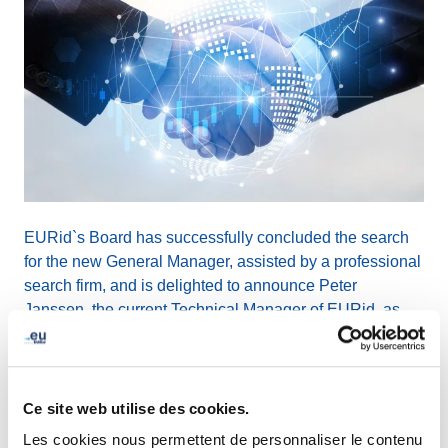
EURid`s Board has successfully concluded the search
for the new General Manager, assisted by a professional
search firm, and is delighted to announce Peter
Janssen, the current Technical Manager of EURid, as
the new General Manager.
Sandra Hoferichter, Chair of the Board
Ce site web utilise des cookies.
Les cookies nous permettent de personnaliser le contenu
“We are convinced that Peter’s long-standing