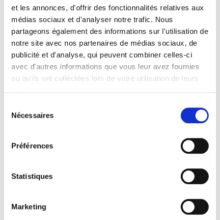
et les annonces, d'offrir des fonctionnalités relatives aux
commitment to EURid and his vast technical background
médias sociaux et d'analyser notre trafic. Nous
makes him the ideal successor for Marc Van Wesemael.
partageons également des informations sur l'utilisation de
We believe Peter will continue to write the success story
notre site avec nos partenaires de médias sociaux, de
of EURid, motivate and lead the entire team. We would
publicité et d'analyse, qui peuvent combiner celles-ci
also like to thank Marc Van Wesemael for his endless
avec d'autres informations que vous leur avez fournies
efforts in building EURid and making it what it is today.“
ou qu'ils ont collectées lors de votre utilisation de leurs
services.
Before Peter Janssen joined EURid, he was the
Sélection
Technical Manager for the Belgian registry .be. He was
Nécessaires
du
responsible for that domain’s liberalisation in December
consentement
2000. He holds a Master in Computer Science from the
University of Leuven.
Préférences
Statistiques
LinkedIn
Twitter
Facebook
partager via
Marketing