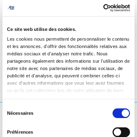
Ce site web utilise des cookies.
Les cookies nous permettent de personnaliser le contenu
et les annonces, d'offrir des fonctionnalités relatives aux
médias sociaux et d'analyser notre trafic. Nous
LinkedIn
Twitter
Facebook
partager via
partageons également des informations sur l'utilisation de
notre site avec nos partenaires de médias sociaux, de
publicité et d'analyse, qui peuvent combiner celles-ci
avec d'autres informations que vous leur avez fournies
ou qu'ils ont collectées lors de votre utilisation de leurs
services.
Sélection
Que cherchez-vous ?
Nécessaires
du
consentement
Rechercher une requête
Préférences