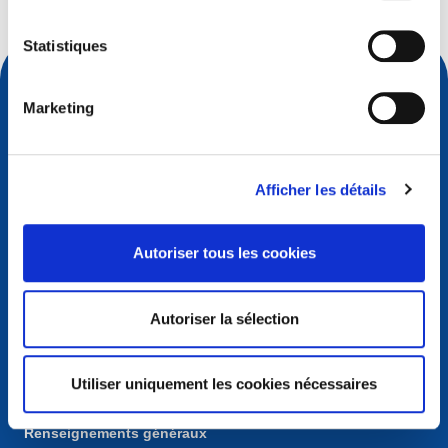
Statistiques
Marketing
Afficher les détails
Autoriser tous les cookies
Contact
Autoriser la sélection
European Registry for Internet Domains vzw (EURid)
Telecomlaan 9/7
1831
Diegem
, Belgium
Utiliser uniquement les cookies nécessaires
RPR Brussel – VAT BE 0864.240.405
Renseignements généraux