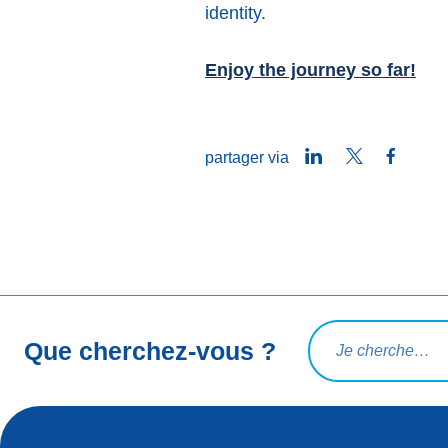
identity.
Enjoy the journey so far!
LinkedIn
Twitter
Faceb
partager via
Rechercher une req
Que cherchez-vous ?