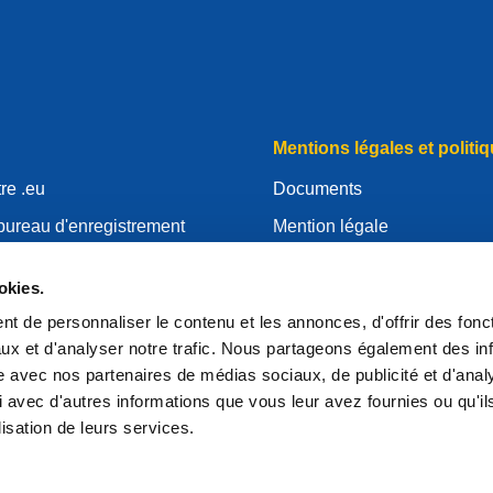
Mentions légales et politiq
re .eu
Documents
bureau d'enregistrement
Mention légale
.eu
Politique de Confidentialité
okies.
essources
RGPD
t de personnaliser le contenu et les annonces, d'offrir des fonct
'EURid
Politique relative aux cooki
ux et d'analyser notre trafic. Nous partageons également des in
strar
Articles of Association
site avec nos partenaires de médias sociaux, de publicité et d'anal
 avec d'autres informations que vous leur avez fournies ou qu'il
EURid Responsible Disclos
lisation de leurs services.