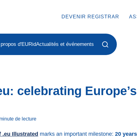
DEVENIR REGISTRAR
AS
 propos d'EURid
Actualités et événements
eu: celebrating Europe’s 
minute
de lecture
 .eu Illustrated
marks an important milestone:
20 years