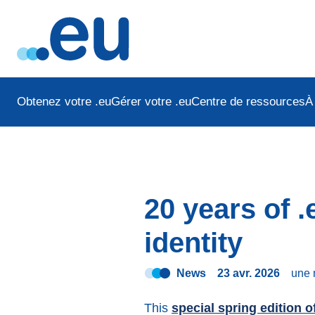
Obtenez votre .eu
Gérer votre .eu
Centre de ressources
À
20 years of .
identity
News
23 avr. 2026
une 
This
special spring edition of