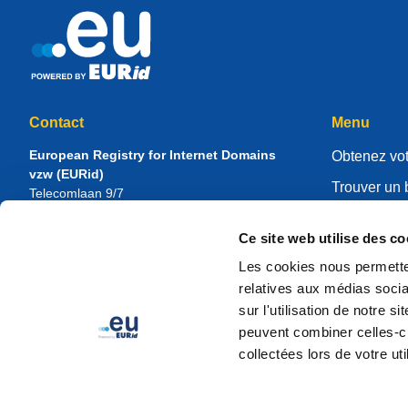
Contact
Menu
European Registry for Internet Domains
Obtenez vot
vzw (EURid)
Trouver un 
Telecomlaan 9/7
1831
Diegem
, Belgium
Gérer votre 
RPR Brussel – VAT BE 0864.240.405
Ce site web utilise des co
Centre de r
Renseignements généraux
Les cookies nous permetten
À propos d
Téléphone :
+32 2 401 27 50
relatives aux médias socia
Assistance générale :
info@eurid.eu
Devenir regi
sur l'utilisation de notre 
Relations presse :
press@eurid.eu
peuvent combiner celles-ci
collectées lors de votre uti