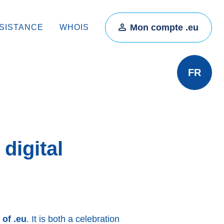
Mon compte .eu
SISTANCE
WHOIS
FR
digital
 of .eu
. It is both a celebration