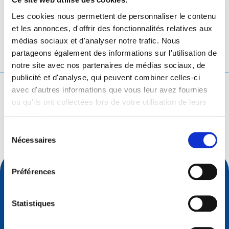
Berlin
- Allemagne
Les cookies nous permettent de personnaliser le contenu
et les annonces, d'offrir des fonctionnalités relatives aux
médias sociaux et d'analyser notre trafic. Nous
partageons également des informations sur l'utilisation de
notre site avec nos partenaires de médias sociaux, de
publicité et d'analyse, qui peuvent combiner celles-ci
avec d'autres informations que vous leur avez fournies
Que cherchez-vous ?
ou qu'ils ont collectées lors de votre utilisation de leurs
Rechercher une requête
services.
Sélection
Nécessaires
du
consentement
Préférences
Statistiques