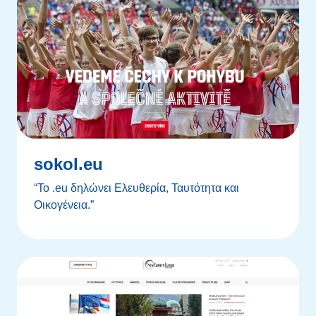
sokol.eu
“To .eu δηλώνει Ελευθερία, Ταυτότητα και
Οικογένεια.”