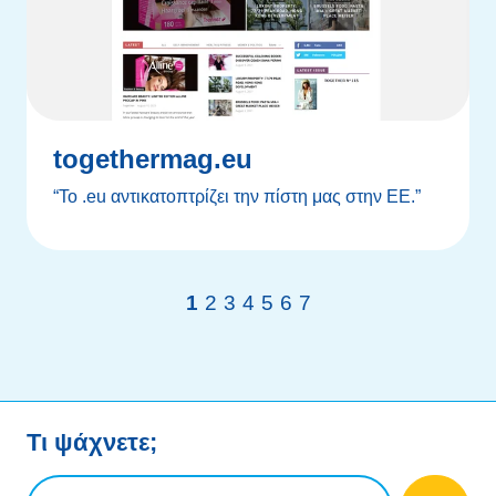
togethermag.eu
“To .eu αντικατοπτρίζει την πίστη μας στην ΕΕ.”
1
2
3
4
5
6
7
Τι ψάχνετε;
Ερώτηση αναζήτησης