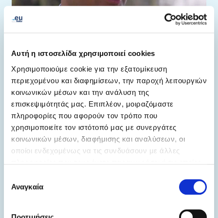
Αυτή η ιστοσελίδα χρησιμοποιεί cookies
Χρησιμοποιούμε cookie για την εξατομίκευση
περιεχομένου και διαφημίσεων, την παροχή λειτουργιών
project-easier.eu
κοινωνικών μέσων και την ανάλυση της
επισκεψιμότητάς μας. Επιπλέον, μοιραζόμαστε
Με τον παγκόσμιο αριθμό των κωφών στα 76
πληροφορίες που αφορούν τον τρόπο που
εκατομμύρια, είναι προφανές ότι δεν παρέχεται σε
χρησιμοποιείτε τον ιστότοπό μας με συνεργάτες
όλους μια αποτελεσματική επικοινωνία.
κοινωνικών μέσων, διαφήμισης και αναλύσεων, οι
οποίοι ενδεχομένως να τις συνδυάσουν με άλλες
πληροφορίες που τους έχετε παραχωρήσει ή τις οποίες
έχουν συλλέξει σε σχέση με την από μέρους σας χρήση
Επιλογή
των υπηρεσιών τους.
Αναγκαία
συγκατάθεσης
Προτιμήσεις