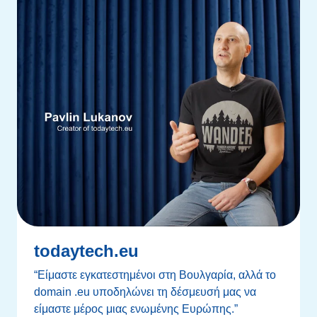
todaytech.eu
“Είμαστε εγκατεστημένοι στη Βουλγαρία, αλλά το
domain .eu υποδηλώνει τη δέσμευσή μας να
είμαστε μέρος μιας ενωμένης Ευρώπης.”