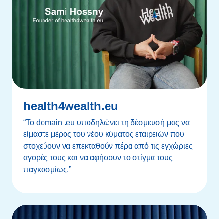
health4wealth.eu
“Το domain .eu υποδηλώνει τη δέσμευσή μας να
είμαστε μέρος του νέου κύματος εταιρειών που
στοχεύουν να επεκταθούν πέρα από τις εγχώριες
αγορές τους και να αφήσουν το στίγμα τους
παγκοσμίως.”