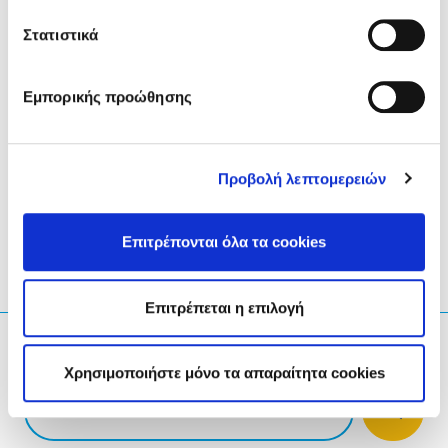
Στατιστικά
For any further information and/or clarification, including
submitting a request for a specific Brexit-related domain
name, please contact us via
info@eurid.eu
.
Εμπορικής προώθησης
LinkedIn
Twitter
Facebook
κοινοποίηση μέσω
Προβολή λεπτομερειών
Επιτρέπονται όλα τα cookies
Επιτρέπεται η επιλογή
Τι ψάχνετε;
Χρησιμοποιήστε μόνο τα απαραίτητα cookies
Ερώτηση αναζήτησης