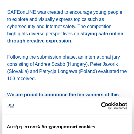
SAFEonLINE was created to encourage young people
to explore and visually express topics such as
cybersecurity and Internet safety. The competition
highlights diverse perspectives on
staying safe online
through creative expression
.
Following the submission phase, an international jury
consisting of Andrea Szabó (Hungary), Peter Javorík
(Slovakia) and Patrycja Longawa (Poland) evaluated the
103 received.
We are proud to announce the ten winners of this
year’s competition
: Tamara Sirash, Karolína Laginová,
Laura Röszlerová, Gabriela Yordanova Todorova,
Georgi Dimitrov Ivanov, Silvia Sokolíková, Vu Hong Yen,
Simona Georgieva Barakova, Nikola Vaňkátová and
Αυτή η ιστοσελίδα χρησιμοποιεί cookies
David Ábel.