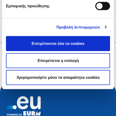
Εμπορικής προώθησης
LinkedIn
Twitter
Facebook
κοινοποίηση μέσω
Προβολή λεπτομερειών
Επιτρέπονται όλα τα cookies
Τι ψάχνετε;
Επιτρέπεται η επιλογή
Ερώτηση αναζήτησης
Χρησιμοποιήστε μόνο τα απαραίτητα cookies