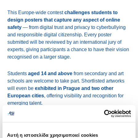
This Europe-wide contest
challenges students to
design posters that capture any aspect of online
safety
— from digital trust and privacy to cyberbullying
and responsible digital citizenship. Every poster
submitted will be reviewed by an international jury of
experts, giving participants a chance to have their vision
recognised on a larger stage.
Students
aged 14 and above
from secondary and art
schools are welcome to take part. Shortlisted artworks
will even be
exhibited in Prague and two other
European cities
, offering visibility and recognition for
emerging talent.
The competition also comes with exciting rewards.
EURid will award gift vouchers to the top entries, with
the
first prize worth €300
.
Αυτή η ιστοσελίδα χρησιμοποιεί cookies