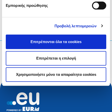
Εμπορικής προώθησης
LinkedIn
Twitter
Facebook
κοινοποίηση μέσω
Προβολή λεπτομερειών
Επιτρέπονται όλα τα cookies
Τι ψάχνετε;
Επιτρέπεται η επιλογή
Ερώτηση αναζήτησης
Χρησιμοποιήστε μόνο τα απαραίτητα cookies