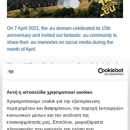
On 7 April 2021, the .eu domain celebrated its 15th
anniversary and invited our fantastic .eu community to
share their .eu memories on social media during the
month of April.
We would like to thank everyone who participated and
helped us on building a greener future together. With
your fabulous contributions, we have successfully
planted 200 trees for all the shared #doteu15s, with the
Αυτή η ιστοσελίδα χρησιμοποιεί cookies
organisation
Treedom
!
Χρησιμοποιούμε cookie για την εξατομίκευση
περιεχομένου και διαφημίσεων, την παροχή λειτουργιών
We’ll not be stopping here, though! For each tree you
κοινωνικών μέσων και την ανάλυση της
planted, EURid will plant 4 more, totalling at 1000 trees
επισκεψιμότητάς μας. Επιπλέον, μοιραζόμαστε
in our global “EURid forest” to celebrate our anniversary
πληροφορίες που αφορούν τον τρόπο που
and our green commitment.