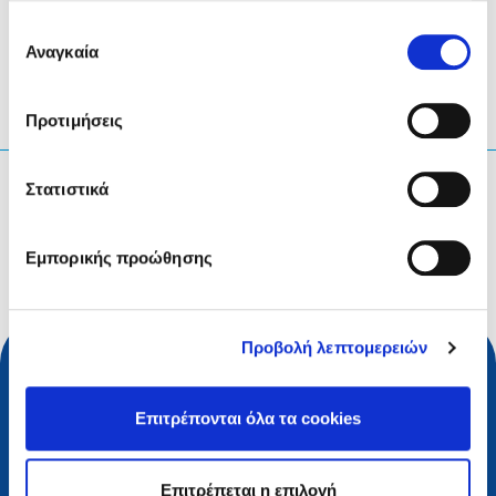
έχουν συλλέξει σε σχέση με την από μέρους σας χρήση
Επιλογή
των υπηρεσιών τους.
Αναγκαία
συγκατάθεσης
Προτιμήσεις
Τι ψάχνετε;
Στατιστικά
Ερώτηση αναζήτησης
Εμπορικής προώθησης
Προβολή λεπτομερειών
Επιτρέπονται όλα τα cookies
Επιτρέπεται η επιλογή