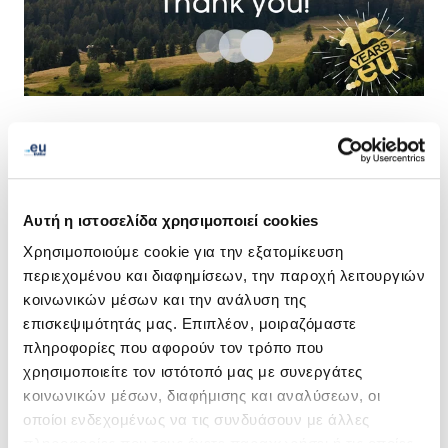
By mid-May we achieved our ambitious goal to plant
1000 trees to celebrate our 15th anniversary and our
green commitment since 2012.
Αυτή η ιστοσελίδα χρησιμοποιεί cookies
The EURid forest consists of a variety of trees that were
Χρησιμοποιούμε cookie για την εξατομίκευση
planted in Columbia, Guatemala, Haiti, Kenya and
περιεχομένου και διαφημίσεων, την παροχή λειτουργιών
Madagascar. Those trees can absorb enough CO2 from
κοινωνικών μέσων και την ανάλυση της
the atmosphere to fill up 1223 trucks!
επισκεψιμότητάς μας. Επιπλέον, μοιραζόμαστε
πληροφορίες που αφορούν τον τρόπο που
Please see our forest at
treedom.net.
χρησιμοποιείτε τον ιστότοπό μας με συνεργάτες
κοινωνικών μέσων, διαφήμισης και αναλύσεων, οι
οποίοι ενδεχομένως να τις συνδυάσουν με άλλες
πληροφορίες που τους έχετε παραχωρήσει ή τις οποίες
LinkedIn
Twitter
Facebook
κοινοποίηση μέσω