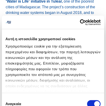
“
Water is Life
”
initiative in Tulear,
one of the poorest
cities of Madagascar. The project’s construction of the
drinking water systems began in August 2018, and to
date, over 3,000 people have gained better access to
drinking water. The project is also introducing local
population the correct and safe water resources
management, raises awareness regarding hygiene, and
Αυτή η ιστοσελίδα χρησιμοποιεί cookies
thus contributes to sustainable development.
Χρησιμοποιούμε cookie για την εξατομίκευση
περιεχομένου και διαφημίσεων, την παροχή λειτουργιών
“Over the past year we have been involved in a CENTR
κοινωνικών μέσων και την ανάλυση της
project to share the best practices of the European
επισκεψιμότητάς μας. Επιπλέον, μοιραζόμαστε
registries that are committed to a healthier planet and to
πληροφορίες που αφορούν τον τρόπο που
educate our industry peers about the measures we
χρησιμοποιείτε τον ιστότοπό μας με συνεργάτες
enforced to be a green company. Offsetting the CO2
κοινωνικών μέσων, διαφήμισης και αναλύσεων, οι
emissions and making our expertise in this sector
οποίοι ενδεχομένως να τις συνδυάσουν με άλλες
available to any interested party are just two, small
πληροφορίες που τους έχετε παραχωρήσει ή τις οποίες
actions of our broader environmental plan”, commented
έχουν συλλέξει σε σχέση με την από μέρους σας χρήση
Επιλογή
Giovanni Seppia, EURid External Relations manager.
των υπηρεσιών τους.
Αναγκαία
συγκατάθεσης