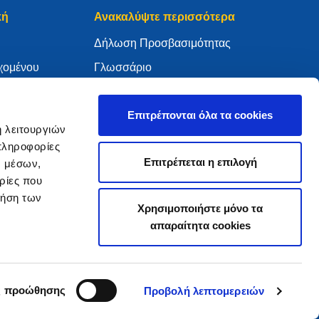
κή
Ανακαλύψτε περισσότερα
Δήλωση Προσβασιμότητας
χομένου
Γλωσσάριο
WHOIS
My .eu
Επιτρέπονται όλα τα cookies
ή λειτουργιών
πληροφορίες
Επιτρέπεται η επιλογή
ν μέσων,
ρίες που
ure Policy
ρήση των
Χρησιμοποιήστε μόνο τα
απαραίτητα cookies
2005 - 2026 EURid VZW. Με επιφύλαξη παντός δικαιώματος.
ς προώθησης
Προβολή λεπτομερειών