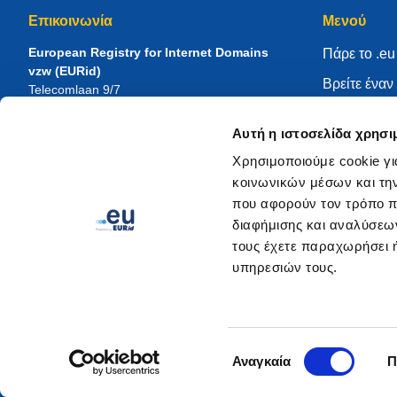
Επικοινωνία
Μενού
European Registry for Internet Domains
Πάρε το .eu
vzw (EURid)
Βρείτε ένα
Telecomlaan 9/7
1831
Diegem
, Belgium
Διαχειριστεί
RPR Brussel – VAT BE 0864.240.405
Αυτή η ιστοσελίδα χρησι
Κέντρο γν
Γενικές ερωτήσεις
Χρησιμοποιούμε cookie γι
Σχετικά με 
Τηλέφωνο:
+32 2 401 27 50
κοινωνικών μέσων και τη
Γενική υποστήριξη:
info@eurid.eu
Γίνετε κατ
που αφορούν τον τρόπο π
Αιτήματα από τον τύπο:
press@eurid.eu
διαφήμισης και αναλύσεων
τους έχετε παραχωρήσει ή
υπηρεσιών τους.
Επιλογή
Αναγκαία
Π
συγκατάθεσης