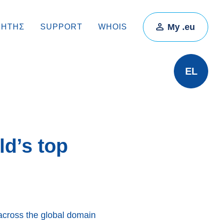
My .eu
ΡΗΤΉΣ
SUPPORT
WHOIS
EL
ld’s top
across the global domain