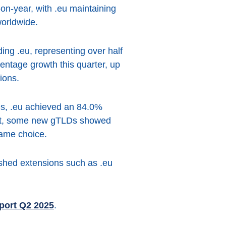
on-year, with .eu maintaining
worldwide.
ing .eu, representing over half
entage growth this quarter, up
ions.
Ds, .eu achieved an 84.0%
rast, some new gTLDs showed
name choice.
shed extensions such as .eu
port Q2 2025
.