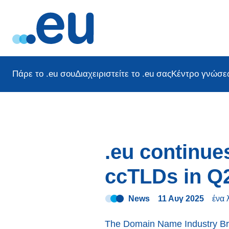
Πάρε το .eu σου
Διαχειριστείτε το .eu σας
Κέντρο γνώσε
.eu continue
ccTLDs in Q
News
11 Αυγ 2025
ένα 
The Domain Name Industry Brie