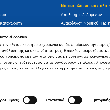
Νομικό πλαίσιο και πολιτι
 σου
Aποθετήριο δεδομένων
ν Καταχωρητή
Ανακοίνωση Νομικού Περιε
τε το .eu σας
Πολιτική απορρήτου
μοποιεί cookies
ώσεων
ΓΚΠΔ
α την εξατομίκευση περιεχομένου και διαφημίσεων, την παροχ
τη EURid
Πολιτική για cookies
ν ανάλυση της επισκεψιμότητάς μας. Επιπλέον, μοιραζόμαστε 
αχωρητής
Articles of Association
ου χρησιμοποιείτε τον ιστότοπό μας με συνεργάτες κοινωνικώ
, οι οποίοι ενδεχομένως να τις συνδυάσουν με άλλες πληροφο
EURid Responsible Disclos
 τις οποίες έχουν συλλέξει σε σχέση με την από μέρους σας χ
ροτιμήσεις
Στατιστικά
Εμπορική