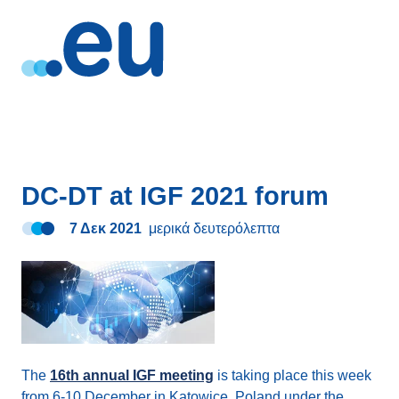
DC-DT at IGF 2021 forum
7 Δεκ 2021
μερικά δευτερόλεπτα
The
16th annual IGF meeting
is taking place this week
from 6-10 December in Katowice, Poland under the