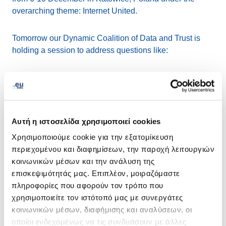
overarching theme: Internet United.
Tomorrow our Dynamic Coalition of Data and Trust is
holding a session to address questions like:
How should governments, Internet businesses and
other stakeholders protect citizens, including
vulnerable citizens, against online exploitation and
abuse?
Αυτή η ιστοσελίδα χρησιμοποιεί cookies
What are the good cybersecurity practices and
Χρησιμοποιούμε cookie για την εξατομίκευση
international mechanisms that already exist and
περιεχομένου και διαφημίσεων, την παροχή λειτουργιών
what can be done to strengthen the security and to
κοινωνικών μέσων και την ανάλυση της
reinforce the trust?
επισκεψιμότητάς μας. Επιπλέον, μοιραζόμαστε
πληροφορίες που αφορούν τον τρόπο που
Join the session on Wednesday,
8th December at
χρησιμοποιείτε τον ιστότοπό μας με συνεργάτες
12:45 - 13:45 (CET) at Conference Room 8
.
κοινωνικών μέσων, διαφήμισης και αναλύσεων, οι
οποίοι ενδεχομένως να τις συνδυάσουν με άλλες