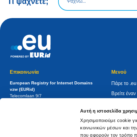
Τι ψάχνετε;
Επικοινωνία
Μενού
European Registry for Internet Domains
Πάρε το .eu
vzw (EURid)
Βρείτε ένα
Telecomlaan 9/7
1831
Diegem
, Belgium
Διαχειριστεί
RPR Brussel – VAT BE 0864.240.405
Αυτή η ιστοσελίδα χρησι
Κέντρο γν
Γενικές ερωτήσεις
Χρησιμοποιούμε cookie γι
Σχετικά με 
Τηλέφωνο:
+32 2 401 27 50
κοινωνικών μέσων και τη
Γενική υποστήριξη:
info@eurid.eu
Γίνετε κατ
που αφορούν τον τρόπο π