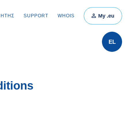
My .eu
ΡΗΤΉΣ
SUPPORT
WHOIS
EL
itions