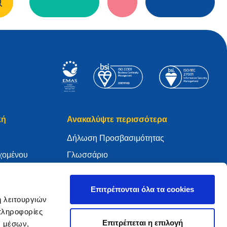
κή
Ανακαλύψτε περισσότερα
Δήλωση Προσβασιμότητας
χομένου
Γλωσσάριο
WHOIS
My .eu
Επιτρέπονται όλα τα cookies
ή λειτουργιών
πληροφορίες
Επιτρέπεται η επιλογή
ν μέσων,