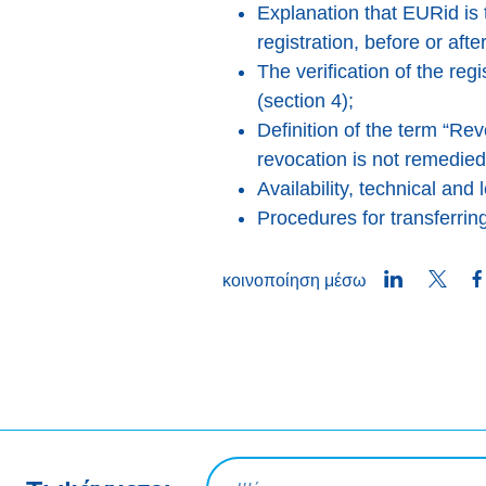
Explanation that EURid is 
registration, before or aft
The verification of the re
(section 4);
Definition of the term “Rev
revocation is not remedied 
Availability, technical a
Procedures for transferr
LinkedIn
Twitt
κοινοποίηση μέσω
Ερώτηση αναζήτησης