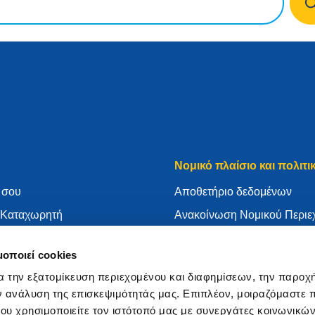
Νομικό πλαίσιο και πολιτι
 σου
Aποθετήριο δεδομένων
ν Καταχωρητή
Ανακοίνωση Νομικού Περιε
τε το .eu σας
Πολιτική απορρήτου
μοποιεί cookies
ώσεων
ΓΚΠΔ
α την εξατομίκευση περιεχομένου και διαφημίσεων, την παροχ
τη EURid
Πολιτική για cookies
ν ανάλυση της επισκεψιμότητάς μας. Επιπλέον, μοιραζόμαστε 
αχωρητής
Articles of Association
ου χρησιμοποιείτε τον ιστότοπό μας με συνεργάτες κοινωνικώ