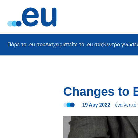
Πάρε το .eu σου
Διαχειριστείτε το .eu σας
Κέντρο γνώσε
Changes to 
19 Αυγ 2022
ένα λεπτό