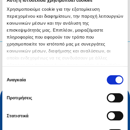
Αυτή η ιστοσελίδα χρησιμοποιεί cookies
LinkedIn
Twitter
Facebook
κοινοποίηση μέσω
Χρησιμοποιούμε cookie για την εξατομίκευση
περιεχομένου και διαφημίσεων, την παροχή λειτουργιών
κοινωνικών μέσων και την ανάλυση της
επισκεψιμότητάς μας. Επιπλέον, μοιραζόμαστε
πληροφορίες που αφορούν τον τρόπο που
χρησιμοποιείτε τον ιστότοπό μας με συνεργάτες
κοινωνικών μέσων, διαφήμισης και αναλύσεων, οι
Τι ψάχνετε;
οποίοι ενδεχομένως να τις συνδυάσουν με άλλες
Ερώτηση αναζήτησης
πληροφορίες που τους έχετε παραχωρήσει ή τις οποίες
έχουν συλλέξει σε σχέση με την από μέρους σας χρήση
Επιλογή
των υπηρεσιών τους.
Αναγκαία
συγκατάθεσης
Προτιμήσεις
Στατιστικά