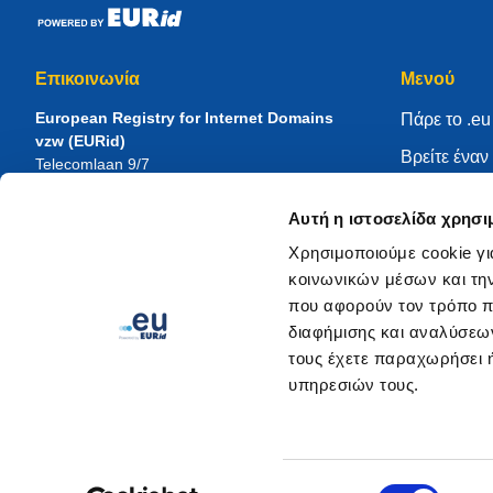
Επικοινωνία
Μενού
European Registry for Internet Domains
Πάρε το .eu
vzw (EURid)
Βρείτε ένα
Telecomlaan 9/7
1831
Diegem
, Belgium
Διαχειριστεί
RPR Brussel – VAT BE 0864.240.405
Αυτή η ιστοσελίδα χρησι
Κέντρο γν
Γενικές ερωτήσεις
Χρησιμοποιούμε cookie γι
Σχετικά με 
Τηλέφωνο:
+32 2 401 27 50
κοινωνικών μέσων και τη
Γενική υποστήριξη:
info@eurid.eu
Γίνετε κατ
που αφορούν τον τρόπο π
Αιτήματα από τον τύπο:
press@eurid.eu
διαφήμισης και αναλύσεων
τους έχετε παραχωρήσει ή
υπηρεσιών τους.
Επιλογή