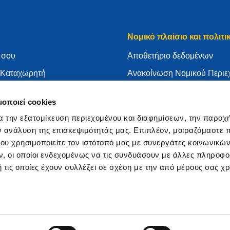
Νομικό πλαίσιο και πολιτι
 σου
Aποθετήριο δεδομένων
ν Καταχωρητή
Ανακοίνωση Νομικού Περιε
τε το .eu σας
Πολιτική απορρήτου
μοποιεί cookies
ώσεων
ΓΚΠΔ
α την εξατομίκευση περιεχομένου και διαφημίσεων, την παροχ
τη EURid
Πολιτική για cookies
ν ανάλυση της επισκεψιμότητάς μας. Επιπλέον, μοιραζόμαστε 
αχωρητής
Articles of Association
ου χρησιμοποιείτε τον ιστότοπό μας με συνεργάτες κοινωνικώ
, οι οποίοι ενδεχομένως να τις συνδυάσουν με άλλες πληροφο
EURid Responsible Disclos
 τις οποίες έχουν συλλέξει σε σχέση με την από μέρους σας χ