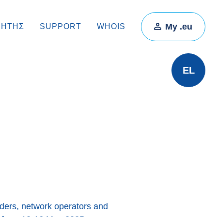
My .eu
ΡΗΤΉΣ
SUPPORT
WHOIS
EL
iders, network operators and