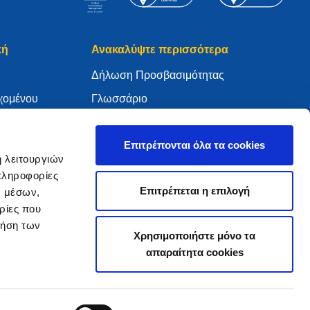
κή
Ανακαλύψτε περισσότερα
Δήλωση Προσβασιμότητας
χομένου
Γλωσσάριο
WHOIS
My .eu
Επιτρέπονται όλα τα cookies
ή λειτουργιών
πληροφορίες
Επιτρέπεται η επιλογή
ν μέσων,
ρίες που
ure Policy
ρήση των
Χρησιμοποιήστε μόνο τα
απαραίτητα cookies
2005 - 2026 EURid VZW. Με επιφύλαξη παντός δικαιώματος.