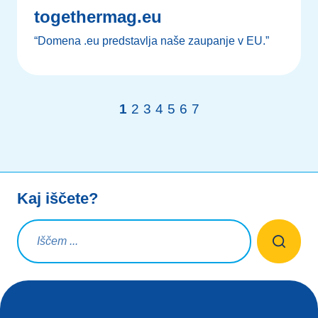
togethermag.eu
“Domena .eu predstavlja naše zaupanje v EU.”
1
2
3
4
5
6
7
Kaj iščete?
Iskalna poizvedba