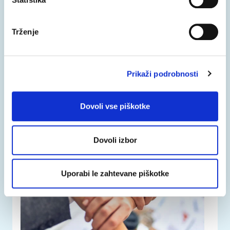
federica.eu
Trženje
Učenje je vseživljenjsko potovanje.
Prikaži podrobnosti
Dovoli vse piškotke
Dovoli izbor
Uporabi le zahtevane piškotke