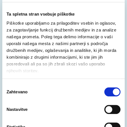
Ta spletna stran vsebuje piškotke
Piškotke uporabljamo za prilagoditev vsebin in oglasov,
project-easier.eu
za zagotavljanje funkcij družbenih medijev in za analize
Glede na globalno število gluhih na 76 milijonov
našega prometa. Poleg tega delimo informacije o vaši
ljudi je očitno, da učinkovita komunikacija ni
uporabi našega mesta z našimi partnerji s področja
zagotovljena vsem.
družbenih medijev, oglaševanja in analitike, ki jih morda
kombinirajo z drugimi informacijami, ki ste jim jih
posredovali ali pa so jih zbrali skozi vašo uporabo
njihovih storitev.
Izbira
Zahtevano
soglasja
Nastavitve
Statistika