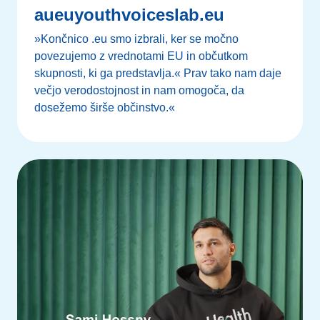
aueuyouthvoiceslab.eu
»Končnico .eu smo izbrali, ker se močno
povezujemo z vrednotami EU in občutkom
skupnosti, ki ga predstavlja.« Prav tako nam daje
večjo verodostojnost in nam omogoča, da
dosežemo širše občinstvo.«