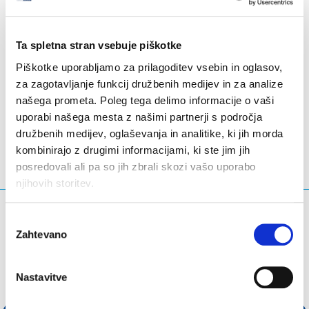
Ta spletna stran vsebuje piškotke
Piškotke uporabljamo za prilagoditev vsebin in oglasov,
za zagotavljanje funkcij družbenih medijev in za analize
LinkedIn
Twitter
Facebook
deli prek
našega prometa. Poleg tega delimo informacije o vaši
uporabi našega mesta z našimi partnerji s področja
družbenih medijev, oglaševanja in analitike, ki jih morda
kombinirajo z drugimi informacijami, ki ste jim jih
posredovali ali pa so jih zbrali skozi vašo uporabo
njihovih storitev.
Kaj iščete?
Izbira
Zahtevano
soglasja
Iskalna poizvedba
Nastavitve