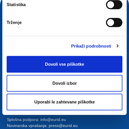
Statistika
Trženje
Prikaži podrobnosti
Dovoli vse piškotke
Stik
European Registry for Internet Domains vzw (EURid)
Dovoli izbor
Telecomlaan 9/7
1831
Diegem
, Belgium
RPR Brussel – VAT BE 0864.240.405
Uporabi le zahtevane piškotke
Splošne poizvedbe
Telefon:
+32 2 401 27 50
Splošna podpora:
info@eurid.eu
Novinarska vprašanja:
press@eurid.eu