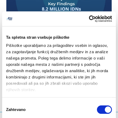
Ta spletna stran vsebuje piškotke
Piškotke uporabljamo za prilagoditev vsebin in oglasov,
za zagotavljanje funkcij družbenih medijev in za analize
našega prometa. Poleg tega delimo informacije o vaši
uporabi našega mesta z našimi partnerji s področja
družbenih medijev, oglaševanja in analitike, ki jih morda
LinkedIn
Twitter
Facebook
deli prek
kombinirajo z drugimi informacijami, ki ste jim jih
posredovali ali pa so jih zbrali skozi vašo uporabo
njihovih storitev.
Izbira
Zahtevano
soglasja