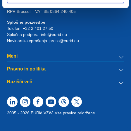
1831
Diegem
, Belgium
RPR Brussel – VAT BE 0864.240.405
Splošne poizvedbe
Telefon:
+32 2 401 27 50
Splošna podpora:
info@eurid.eu
Novinarska vprašanja:
press@eurid.eu
Meni
Pravno in politika
Razišči več
2005 - 2026 EURid VZW. Vse pravice pridržane