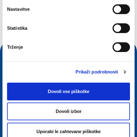
Kaj iščete?
Nastavitve
Iskalna poizvedba
Statistika
Trženje
Prikaži podrobnosti
Dovoli vse piškotke
Dovoli izbor
Stik
European Registry for Internet Domains vzw (EURid)
Uporabi le zahtevane piškotke
Telecomlaan 9/7