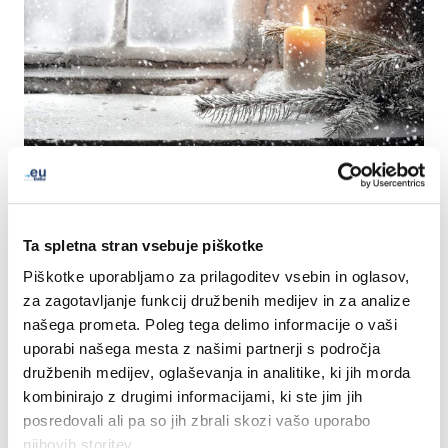
Kindly note that our offices are closed as of
3 PM on 24
and 31 December and closed whole day on 25
December 2024, as well as on 1 January 2025.
Ta spletna stran vsebuje piškotke
Piškotke uporabljamo za prilagoditev vsebin in oglasov,
For assistance during this time, please visit our
Help
za zagotavljanje funkcij družbenih medijev in za analize
Centre
to browse our FAQs or submit your inquiry. We
našega prometa. Poleg tega delimo informacije o vaši
will follow up on the next working day.
uporabi našega mesta z našimi partnerji s področja
družbenih medijev, oglaševanja in analitike, ki jih morda
EURid team would like to wish you a safe, warm, and
kombinirajo z drugimi informacijami, ki ste jim jih
joyous holiday season!
posredovali ali pa so jih zbrali skozi vašo uporabo
njihovih storitev.