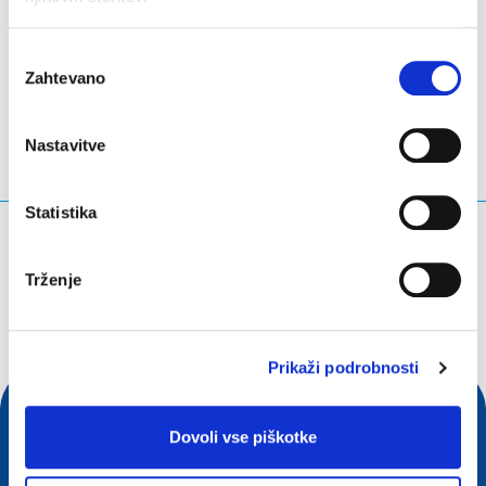
LinkedIn
Twitter
Facebook
deli prek
Izbira
Zahtevano
soglasja
Nastavitve
Statistika
Kaj iščete?
Trženje
Iskalna poizvedba
Prikaži podrobnosti
Dovoli vse piškotke