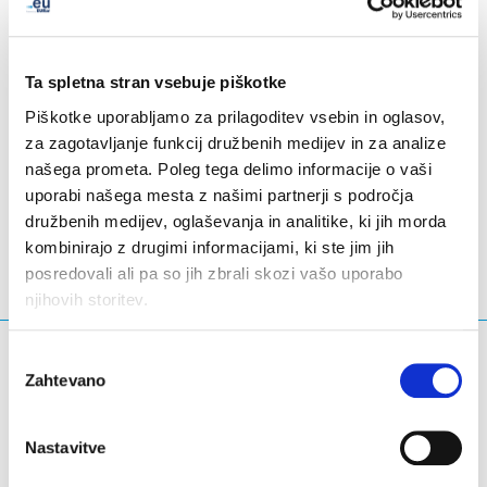
The EURid team wishes you and your loved ones a
pleasant Easter break.
Ta spletna stran vsebuje piškotke
Piškotke uporabljamo za prilagoditev vsebin in oglasov,
za zagotavljanje funkcij družbenih medijev in za analize
našega prometa. Poleg tega delimo informacije o vaši
LinkedIn
Twitter
Facebook
deli prek
uporabi našega mesta z našimi partnerji s področja
družbenih medijev, oglaševanja in analitike, ki jih morda
kombinirajo z drugimi informacijami, ki ste jim jih
posredovali ali pa so jih zbrali skozi vašo uporabo
njihovih storitev.
Kaj iščete?
Izbira
Zahtevano
soglasja
Iskalna poizvedba
Nastavitve