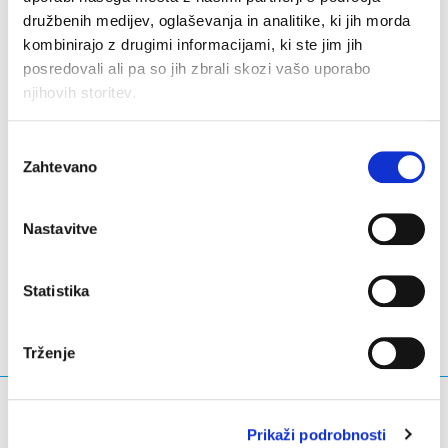
Please save the date for
4 September
when we will
družbenih medijev, oglaševanja in analitike, ki jih morda
unveil the 15 finalists who received the most votes.
kombinirajo z drugimi informacijami, ki ste jim jih
posredovali ali pa so jih zbrali skozi vašo uporabo
The grand finale of the 2023 .eu Web Awards will take
njihovih storitev.
place on
16 November at Maison du Bois in Brussels
,
where we will invite all the finalists and announce the
Izbira
winners.
Zahtevano
soglasja
Nastavitve
LinkedIn
Twitter
Facebook
deli prek
Statistika
Trženje
Kaj iščete?
Prikaži podrobnosti