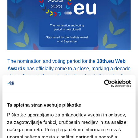
The nomination and voting period for the
10th.eu Web
Awards
has officially come to a close, marking a decade
of excellence in honouring the finest websites using the
.eu domain name.
This year, we've broken even more records with
863
Ta spletna stran vsebuje piškotke
nominations
received and an impressive total of
8,085
Piškotke uporabljamo za prilagoditev vsebin in oglasov,
votes
cast. Our sincere gratitude goes to all the
za zagotavljanje funkcij družbenih medijev in za analize
nominees and their supporters.
našega prometa. Poleg tega delimo informacije o vaši
uporabi našega mesta z našimi partnerji s področja