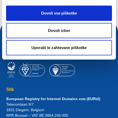
Iskalna poizvedba
Dovoli vse piškotke
Dovoli izbor
Uporabi le zahtevane piškotke
Stik
European Registry for Internet Domains vzw (EURid)
Telecomlaan 9/7
1831
Diegem
, Belgium
RPR Brussel – VAT BE 0864.240.405