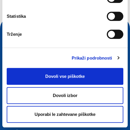
Statistika
Trženje
Prikaži podrobnosti
Dovoli vse piškotke
Stik
Dovoli izbor
European Registry for Internet Domains vzw (EURid)
Telecomlaan 9/7
Uporabi le zahtevane piškotke
1831
Diegem
, Belgium
RPR Brussel – VAT BE 0864.240.405