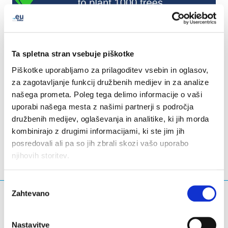
Ta spletna stran vsebuje piškotke
Piškotke uporabljamo za prilagoditev vsebin in oglasov,
za zagotavljanje funkcij družbenih medijev in za analize
našega prometa. Poleg tega delimo informacije o vaši
uporabi našega mesta z našimi partnerji s področja
LinkedIn
Twitter
Facebook
deli prek
družbenih medijev, oglaševanja in analitike, ki jih morda
kombinirajo z drugimi informacijami, ki ste jim jih
posredovali ali pa so jih zbrali skozi vašo uporabo
njihovih storitev.
Izbira
Zahtevano
soglasja
Kaj iščete?
Iskalna poizvedba
Nastavitve