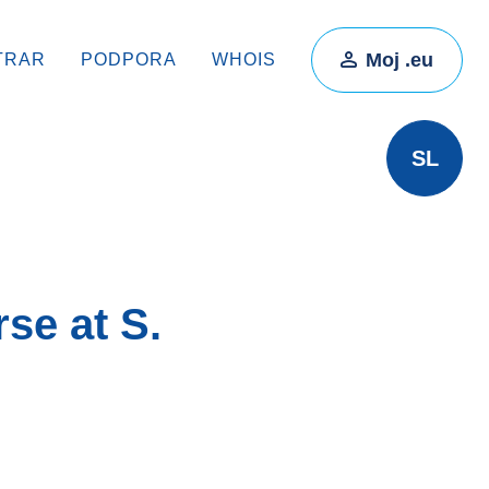
Moj .eu
TRAR
PODPORA
WHOIS
SL
se at S.