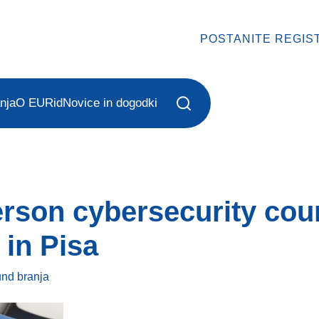
POSTANITE REGIS
nja
O EURid
Novice in dogodki
erson cybersecurity cour
in Pisa
und
branja