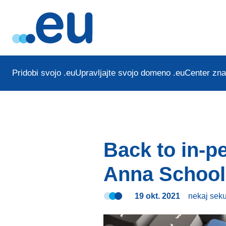
Pridobi svojo .eu
Upravljajte svojo domeno .eu
Center zna
Back to in-p
Anna School 
19 okt. 2021
nekaj sek