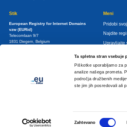
Stik
Meni
European Registry for Internet Domains
Pridobi svoj
vzw (EURid)
Najdite regi
Telecomlaan 9/7
1831
Diegem
, Belgium
Upravljajte
RPR Brussel – VAT BE 0864.240.405
Center zna
Ta spletna stran vsebuje 
Splošne poizvedbe
O EURid
Telefon:
+32 2 401 27 50
Piškotke uporabljamo za pr
Splošna podpora:
info@eurid.eu
Postanite re
analize našega prometa. Po
Novinarska vprašanja:
press@eurid.eu
področja družbenih medijev,
ste jim jih posredovali ali 
Izbira
Zahtevano
soglasja