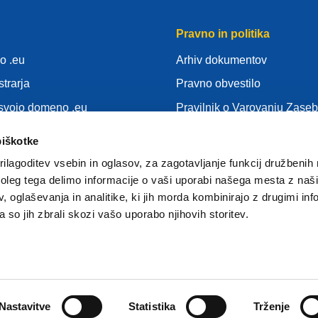
Pravno in politika
o .eu
Arhiv dokumentov
strarja
Pravno obvestilo
 svojo domeno .eu
Pravilnik o Varovanju Zaseb
nja
SUVP
piškotke
Politika piškotkov
ilagoditev vsebin in oglasov, za zagotavljanje funkcij družbenih 
gistrar
Articles of Association
leg tega delimo informacije o vaši uporabi našega mesta z našim
 oglaševanja in analitike, ki jih morda kombinirajo z drugimi inf
EURid Responsible Disclos
pa so jih zbrali skozi vašo uporabo njihovih storitev.
Nastavitve
Statistika
Trženje