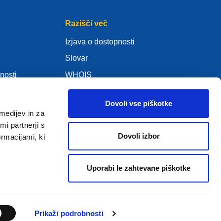
Razišči več
Izjava o dostopnosti
Slovar
nosti
WHOIS
Moj .eu
Dovoli vse piškotke
medijev in za
i partnerji s
Dovoli izbor
ormacijami, ki
ure Policy
Uporabi le zahtevane piškotke
2005 - 2026 EURid VZW. Vse pravice pridržane
Prikaži podrobnosti