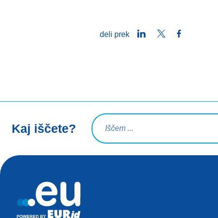
LinkedIn
Twitter
Facebook
deli prek
Iskalna poizvedba
Kaj iščete?