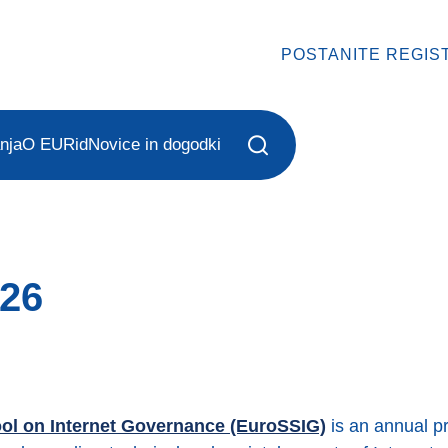
POSTANITE REGIS
nja
O EURid
Novice in dogodki
26
l on Internet Governance (EuroSSIG)
is an annual p