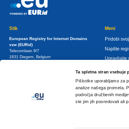
Stik
Meni
European Registry for Internet Domains
Pridobi svoj
vzw (EURid)
Najdite regi
Telecomlaan 9/7
1831
Diegem
, Belgium
Upravljajte
RPR Brussel – VAT BE 0864.240.405
Center zna
Ta spletna stran vsebuje 
Splošne poizvedbe
O EURid
Telefon:
+32 2 401 27 50
Piškotke uporabljamo za pr
Splošna podpora:
info@eurid.eu
Postanite re
analize našega prometa. Po
Novinarska vprašanja:
press@eurid.eu
področja družbenih medijev,
ste jim jih posredovali ali 