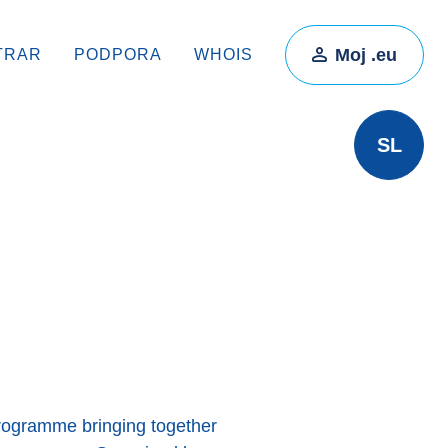
Moj .eu
TRAR
PODPORA
WHOIS
SL
rogramme bringing together