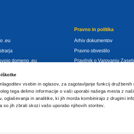
Pravno in politika
o .eu
Arhiv dokumentov
strarja
Pravno obvestilo
 svojo domeno .eu
Pravilnik o Varovanju Zaseb
nja
SUVP
piškotke
Politika piškotkov
ilagoditev vsebin in oglasov, za zagotavljanje funkcij družbenih 
gistrar
Articles of Association
leg tega delimo informacije o vaši uporabi našega mesta z našim
 oglaševanja in analitike, ki jih morda kombinirajo z drugimi inf
EURid Responsible Disclos
pa so jih zbrali skozi vašo uporabo njihovih storitev.