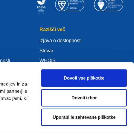
Razišči več
Izjava o dostopnosti
Slovar
nosti
WHOIS
Moj .eu
Dovoli vse piškotke
medijev in za
i partnerji s
Dovoli izbor
ormacijami, ki
ure Policy
Uporabi le zahtevane piškotke
2005 - 2026 EURid VZW. Vse pravice pridržane