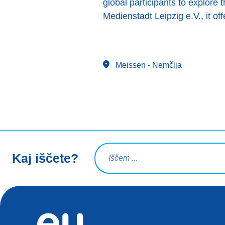
global participants to explore 
Medienstadt Leipzig e.V., it of
Meissen
- Nemčija
Iskalna poizvedba
Kaj iščete?