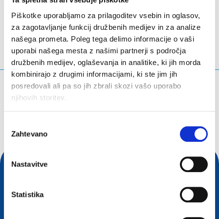
Brussels
- Belgija
Piškotke uporabljamo za prilagoditev vsebin in oglasov,
za zagotavljanje funkcij družbenih medijev in za analize
našega prometa. Poleg tega delimo informacije o vaši
uporabi našega mesta z našimi partnerji s področja
družbenih medijev, oglaševanja in analitike, ki jih morda
kombinirajo z drugimi informacijami, ki ste jim jih
posredovali ali pa so jih zbrali skozi vašo uporabo
Kaj iščete?
njihovih storitev.
Iskalna poizvedba
Izbira
Zahtevano
soglasja
Nastavitve
Statistika