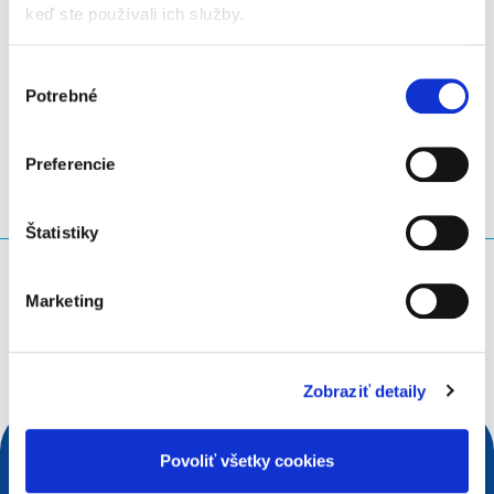
keď ste používali ich služby.
Výber
LinkedIn
Twitter
Facebook
zdieľať prostredníctvom
Potrebné
súhlasu
Preferencie
Štatistiky
Čo hľadáte?
Marketing
Vyhľadávacia požiadavka
Zobraziť detaily
Povoliť všetky cookies