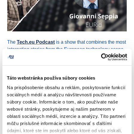
The
Tech.eu Podcast
is a show that combines the most
interesting stories from the European technology scene
and interviews with leading entrepreneurs and investors
from across the region.
Táto webstránka používa súbory cookies
Tune in to
this podcast episode
to learn from our
External Relations manager, Giovanni Seppia about
Na prispôsobenie obsahu a reklám, poskytovanie funkcií
why we need the .eu domain, the effect of Brexit, the
sociálnych médií a analýzu návštevnosti používame
importance of having a bloc-wide domain zone, the
súbory cookie. Informácie o tom, ako používate naše
future of Internet, datasecurity and much more.
webové stránky, poskytujeme aj našim partnerom v
oblasti sociálnych médií, inzercie a analýzy. Títo partneri
môžu príslušné informácie skombinovať s ďalšími
Thank you
tech.eu
and
Andrii Degeler
for being such
údajmi, ktoré ste im poskytli alebo ktoré od vás získali,
great hosts!