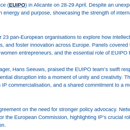
ice (
EUIPO
) in Alicante on 28-29 April. Despite an une
th energy and purpose, showcasing the strength of intern
r 23 pan-European organisations to explore how intellec
, and foster innovation across Europe. Panels covered 
r women entrepreneurs, and the essential role of EUIPO t
ger, Hans Seeuws, praised the EUIPO team’s swift res
ntial disruption into a moment of unity and creativity. T
on IP commercialisation, and a shared commitment to a mo
greement on the need for stronger policy advocacy. N
 for the European Commission, highlighting IP’s crucial ro
on.