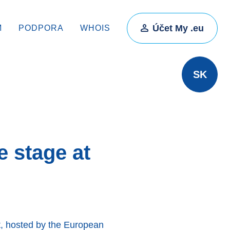
Účet My .eu
M
PODPORA
WHOIS
SK
e stage at
t, hosted by the European