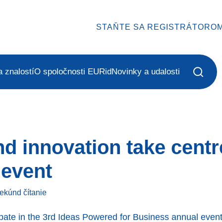
STAŇTE SA REGISTRÁTORO
 znalostí
O spoločnosti EURid
Novinky a udalosti
nd innovation take centr
 event
sekúnd
čítanie
ipate in the 3rd Ideas Powered for Business annual even