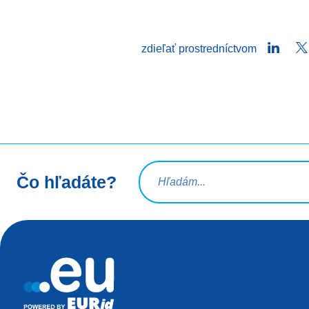
Linke
zdieľať prostredníctvom
Vyhľadávacia požiadavka
Čo hľadáte?