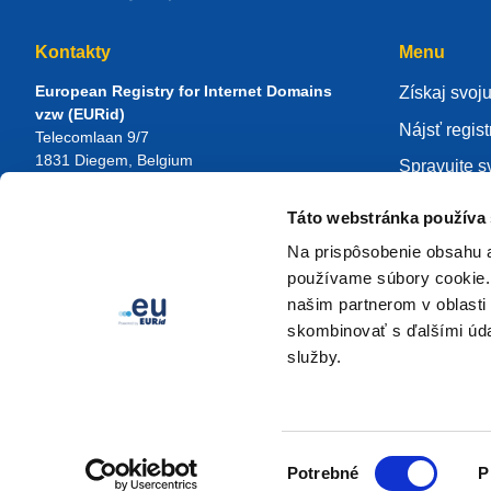
Kontakty
Menu
European Registry for Internet Domains
Získaj svoj
vzw (EURid)
Nájsť regist
Telecomlaan 9/7
1831
Diegem
, Belgium
Spravujte s
RPR Brussel – VAT BE 0864.240.405
Báza znalos
Táto webstránka používa
Všeobecné otázky
O spoločno
Telefón:
+32 2 401 27 50
Na prispôsobenie obsahu a
Všeobecná podpora:
info@eurid.eu
Staňte sa r
používame súbory cookie. 
Pre médiá:
press@eurid.eu
našim partnerom v oblasti 
skombinovať s ďalšími údaj
služby.
Výber
Potrebné
P
súhlasu