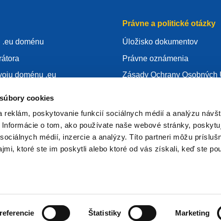
Právne a politické otázky
u .eu doménu
Úložisko dokumentov
rátora
Právne oznámenia
voju doménu .eu
Zásady Ochrany Osobných 
tí
GDPR
 súbory cookies
sti EURid
Zásady používania cookies
 reklám, poskytovanie funkcií sociálnych médií a analýzu návšt
egistrátorom
Articles of Association
Informácie o tom, ako používate naše webové stránky, poskytu
sociálnych médií, inzercie a analýzy. Títo partneri môžu prísluš
EURid Responsible Disclos
mi, ktoré ste im poskytli alebo ktoré od vás získali, keď ste pou
referencie
Štatistiky
Marketing