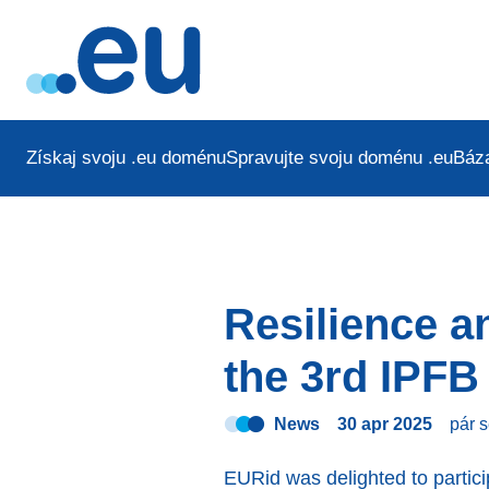
Získaj svoju .eu doménu
Spravujte svoju doménu .eu
Báza
Resilience a
the 3rd IPFB
News
30 apr 2025
pár 
EURid was delighted to partic