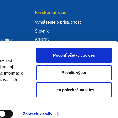
Preskúmať viac
Vyhlásenie o prístupnosti
Slovník
Údajov
WHOIS
Účet My .eu
Povoliť všetky cookies
evnosti
jeme aj
Povoliť výber
né informácie
ure Policy
žívali ich
Len potrebné cookies
2005 - 2026 EURidity VZW. Všetky práva vyhradené
Zobraziť detaily