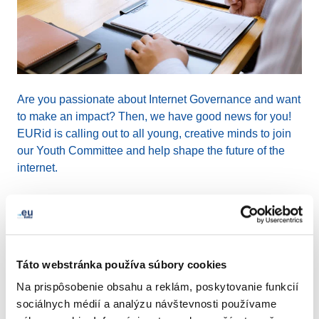
Are you passionate about Internet Governance and want
to make an impact? Then, we have good news for you!
EURid is calling out to all young, creative minds to join
our Youth Committee and help shape the future of the
internet.
Established in 2020, the Youth Committee is a dynamic
group of individuals who bring fresh ideas and energy to
EURid's approach to internet governance. We are now
on the lookout for three new members to join our team
Táto webstránka používa súbory cookies
and contribute to our mission of creating a better online
Na prispôsobenie obsahu a reklám, poskytovanie funkcií
world.
sociálnych médií a analýzu návštevnosti používame