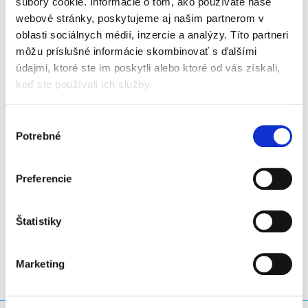
súbory cookie. Informácie o tom, ako používate naše
As a member of the Youth Committee, you will have the
webové stránky, poskytujeme aj našim partnerom v
chance to develop valuable insights into EURid’s
oblasti sociálnych médií, inzercie a analýzy. Títo partneri
activities. To apply, simply fill in the form available on
môžu príslušné informácie skombinovať s ďalšími
eurid.eu by 28 March 2023
. If selected, you will serve a
údajmi, ktoré ste im poskytli alebo ktoré od vás získali,
two-year term, which can be renewed once. This is an
keď ste používali ich služby.
excellent opportunity to gain valuable experience, meet
new people, and make a real difference.
Výber
Potrebné
súhlasu
Don't miss out on this opportunity -
Apply today!
Preferencie
LinkedIn
Twitter
Facebook
zdieľať prostredníctvom
Štatistiky
Marketing