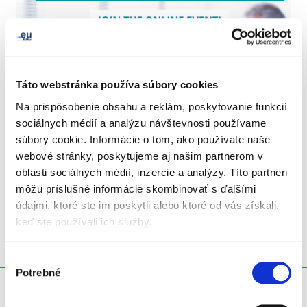
Táto webstránka používa súbory cookies
Na prispôsobenie obsahu a reklám, poskytovanie funkcií
sociálnych médií a analýzu návštevnosti používame
súbory cookie. Informácie o tom, ako používate naše
webové stránky, poskytujeme aj našim partnerom v
oblasti sociálnych médií, inzercie a analýzy. Títo partneri
LinkedIn
Twitter
Facebook
zdieľať prostredníctvom
môžu príslušné informácie skombinovať s ďalšími
údajmi, ktoré ste im poskytli alebo ktoré od vás získali,
keď ste používali ich služby.
Výber
Potrebné
súhlasu
Čo hľadáte?