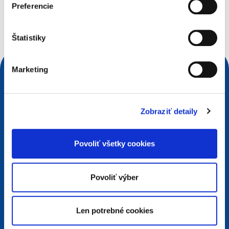
Preferencie
Vyhľadávacia požiadavka
Štatistiky
Marketing
Zobraziť detaily
Povoliť všetky cookies
Povoliť výber
Kontakty
European Registry for Internet Domains vzw (EURid)
Telecomlaan 9/7
Len potrebné cookies
1831
Diegem
, Belgium