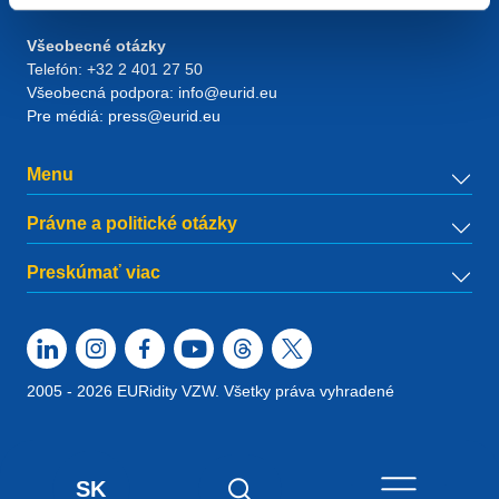
RPR Brussel – VAT BE 0864.240.405
Všeobecné otázky
Telefón:
+32 2 401 27 50
Všeobecná podpora:
info@eurid.eu
Pre médiá:
press@eurid.eu
Menu
Právne a politické otázky
Preskúmať viac
2005 - 2026 EURidity VZW. Všetky práva vyhradené
SK