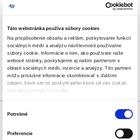
Táto webstránka používa súbory cookies
Na prispôsobenie obsahu a reklám, poskytovanie funkcií
sociálnych médií a analýzu návštevnosti používame
súbory cookie. Informácie o tom, ako používate naše
LinkedIn
Twitter
Facebook
zdieľať prostredníctvom
webové stránky, poskytujeme aj našim partnerom v
oblasti sociálnych médií, inzercie a analýzy. Títo partneri
môžu príslušné informácie skombinovať s ďalšími
údajmi, ktoré ste im poskytli alebo ktoré od vás získali,
keď ste používali ich služby.
Výber
Čo hľadáte?
Potrebné
súhlasu
Vyhľadávacia požiadavka
Preferencie