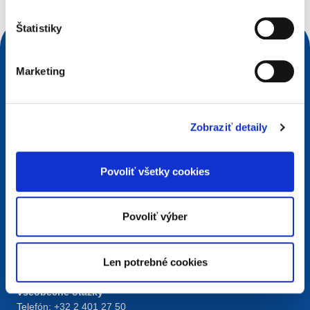
Štatistiky
Marketing
Zobraziť detaily
Povoliť všetky cookies
Kontakty
Povoliť výber
European Registry for Internet Domains vzw (EURid)
Telecomlaan 9/7
1831
Diegem
, Belgium
Len potrebné cookies
RPR Brussel – VAT BE 0864.240.405
Všeobecné otázky
Telefón:
+32 2 401 27 50