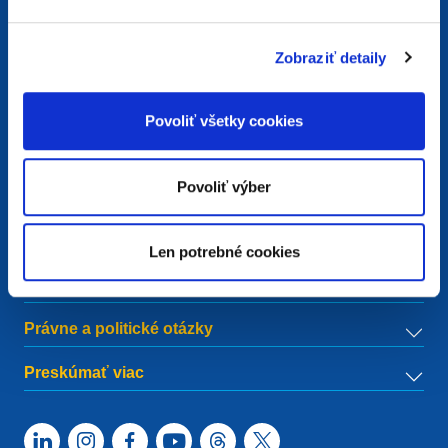
Kontakty
Zobraziť detaily
European Registry for Internet Domains vzw (EURid)
Telecomlaan 9/7
1831
Diegem
, Belgium
Povoliť všetky cookies
RPR Brussel – VAT BE 0864.240.405
Všeobecné otázky
Povoliť výber
Telefón:
+32 2 401 27 50
Všeobecná podpora:
info@eurid.eu
Pre médiá:
press@eurid.eu
Len potrebné cookies
Menu
Právne a politické otázky
Preskúmať viac