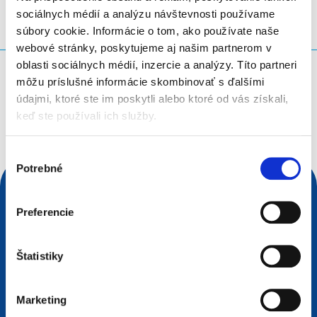
sociálnych médií a analýzu návštevnosti používame
súbory cookie. Informácie o tom, ako používate naše
webové stránky, poskytujeme aj našim partnerom v
oblasti sociálnych médií, inzercie a analýzy. Títo partneri
Čo hľadáte?
môžu príslušné informácie skombinovať s ďalšími
údajmi, ktoré ste im poskytli alebo ktoré od vás získali,
Vyhľadávacia požiadavka
keď ste používali ich služby.
Výber
Potrebné
súhlasu
Preferencie
Štatistiky
Marketing