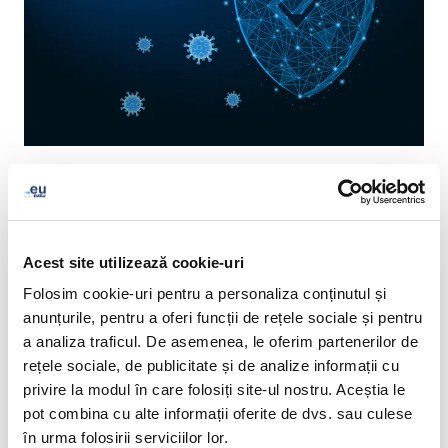
We would like to update you on the .eu domain name
check
measures
that were set in early April 2020 due to
Covid-19.
Acest site utilizează cookie-uri
The European Commission has requested us to prolong
Folosim cookie-uri pentru a personaliza conținutul și
the checks on COVID-related newly registered domain
anunțurile, pentru a oferi funcții de rețele sociale și pentru
names until 1 September 2021.
a analiza traficul. De asemenea, le oferim partenerilor de
rețele sociale, de publicitate și de analize informații cu
Should you receive an email from EURid to verify your
privire la modul în care folosiți site-ul nostru. Aceștia le
data, you may check this
information
to learn more
pot combina cu alte informații oferite de dvs. sau culese
about what you are expected to do.
în urma folosirii serviciilor lor.