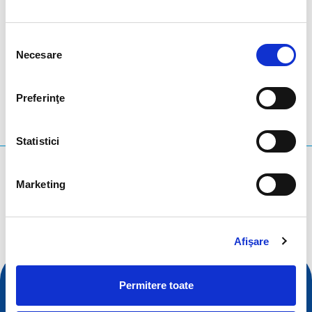
Selecția
LinkedIn
Twitter
Facebook
distribuiți prin
Necesare
consimțământului
Preferinţe
Statistici
Ce căutați?
Marketing
Interogare de căutare
Afişare
Permitere toate