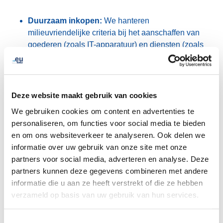
Duurzaam inkopen:
We hanteren
milieuvriendelijke criteria bij het aanschaffen van
goederen (zoals IT-apparatuur) en diensten (zoals
datacenters, netwerktoegang, reizen en zakelijke
reizen).
Betrokkenheid en samenwerking:
We moedigen
Deze website maakt gebruik van cookies
medewerkers aan om actief deel te nemen aan ons
We gebruiken cookies om content en advertenties te
duurzaamheidsprogramma en delen onze best
personaliseren, om functies voor social media te bieden
practices met partners belanghebbenden om samen
en om ons websiteverkeer te analyseren. Ook delen we
impact te maken.
informatie over uw gebruik van onze site met onze
partners voor social media, adverteren en analyse. Deze
Hoofdkwartieractiviteiten:
Als huurders van onze
partners kunnen deze gegevens combineren met andere
kantoorruimte werken we nauw samen met het
informatie die u aan ze heeft verstrekt of die ze hebben
gebouwbeheer van onze kantoorruimte om ons
verzameld op basis van uw gebruik van hun services.
energie-, water- en afvalbeheer te optimaliseren.
Ook zorgen we voor verantwoord hergebruik en
Toestemmingsselectie