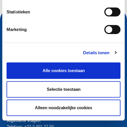
Statistieken
Marketing
Details tonen
Alle cookies toestaan
Contact
Selectie toestaan
European Registry for Internet Domains vzw (EURid)
Telecomlaan 9/7
1831
Diegem
, Belgium
Alleen noodzakelijke cookies
RPR Brussel – VAT BE 0864.240.405
Algemene vragen
Telefoon:
+32 2 401 27 50