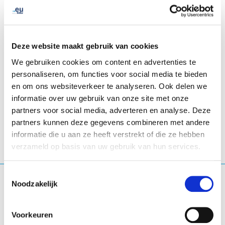
Deze website maakt gebruik van cookies
We gebruiken cookies om content en advertenties te
personaliseren, om functies voor social media te bieden
en om ons websiteverkeer te analyseren. Ook delen we
LinkedIn
Twitter
Facebook
delen via
informatie over uw gebruik van onze site met onze
partners voor social media, adverteren en analyse. Deze
partners kunnen deze gegevens combineren met andere
informatie die u aan ze heeft verstrekt of die ze hebben
verzameld op basis van uw gebruik van hun services.
Toestemmingsselectie
Waar ben je naar op zoek?
Noodzakelijk
Zoekopdracht
Voorkeuren