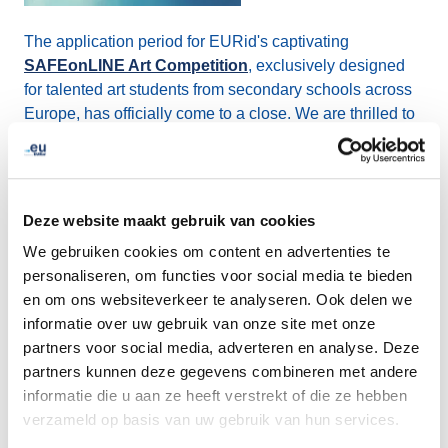
The application period for EURid's captivating
SAFEonLINE Art Competition
, exclusively designed
for talented art students from secondary schools across
Europe, has officially come to a close. We are thrilled to
announce that we received a total of 103 remarkable art
pieces, predominantly from the creative minds of Poland,
Czech Republic, Slovakia, Hungary, and Bulgaria. Our
heartfelt appreciation goes out to each and every
Deze website maakt gebruik van cookies
participant for their incredible contributions!
We gebruiken cookies om content en advertenties te
personaliseren, om functies voor social media te bieden
For the next few weeks the esteemed jury will embark on
en om ons websiteverkeer te analyseren. Ook delen we
the exciting task of evaluating these outstanding
informatie over uw gebruik van onze site met onze
submissions, and the winners will be revealed in mid-
partners voor social media, adverteren en analyse. Deze
July. Stay tuned!
partners kunnen deze gegevens combineren met andere
informatie die u aan ze heeft verstrekt of die ze hebben
verzameld op basis van uw gebruik van hun services.
LinkedIn
Twitter
Facebook
delen via