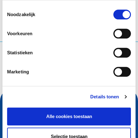
Toestemmingsselectie
Noodzakelijk
Voorkeuren
Waar ben je naar op zoek?
Statistieken
Zoekopdracht
Marketing
Details tonen
Alle cookies toestaan
Selectie toestaan