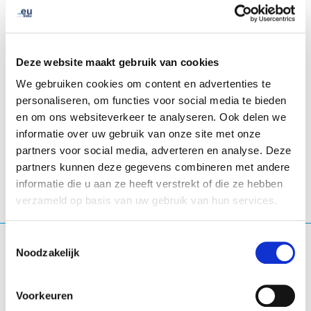
Deze website maakt gebruik van cookies
We gebruiken cookies om content en advertenties te
personaliseren, om functies voor social media te bieden
en om ons websiteverkeer te analyseren. Ook delen we
LinkedIn
Twitter
Facebook
delen via
informatie over uw gebruik van onze site met onze
partners voor social media, adverteren en analyse. Deze
partners kunnen deze gegevens combineren met andere
informatie die u aan ze heeft verstrekt of die ze hebben
verzameld op basis van uw gebruik van hun services.
Toestemmingsselectie
Waar ben je naar op zoek?
Noodzakelijk
Zoekopdracht
Voorkeuren