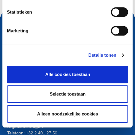
Statistieken
Marketing
Details tonen
Alle cookies toestaan
Contact
Selectie toestaan
European Registry for Internet Domains vzw (EURid)
Telecomlaan 9/7
1831
Diegem
, Belgium
Alleen noodzakelijke cookies
RPR Brussel – VAT BE 0864.240.405
Algemene vragen
Telefoon:
+32 2 401 27 50