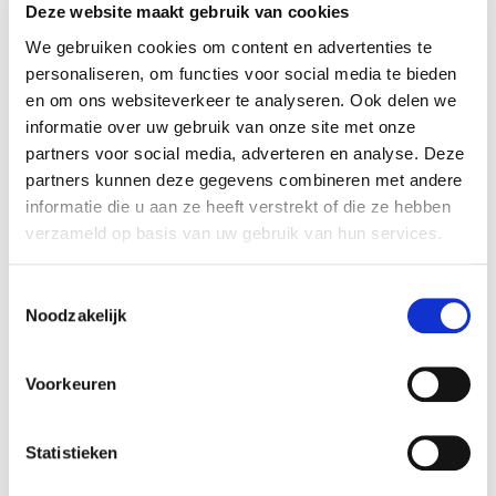
Whether it is a powerful business site, an artistic
Deze website maakt gebruik van cookies
portfolio, a youth project or a social initiative - the .eu
We gebruiken cookies om content en advertenties te
Web Awards offer a unique chance to be recognised
personaliseren, om functies voor social media te bieden
across Europe.
en om ons websiteverkeer te analyseren. Ook delen we
informatie over uw gebruik van onze site met onze
Key dates:
partners voor social media, adverteren en analyse. Deze
partners kunnen deze gegevens combineren met andere
informatie die u aan ze heeft verstrekt of die ze hebben
3–30 September
– Nominations open (review
verzameld op basis van uw gebruik van hun services.
stage)
6 October
– Finalists announced (fiver per five
categories)
Toestemmingsselectie
Noodzakelijk
6–31 October
– Public voting and jury evaluation
4 November
– Winners revealed online
Voorkeuren
Read more from the
dedicated page
and get ready for
the launch on 3 September!
Statistieken