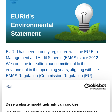
EURid has been proudly registered with the EU Eco-
Management and Audit Scheme (EMAS) since 2012.
We continue to reaffirm our commitment to the
environment in the upcoming years, aligning with the
EMAS Regulation (Commission Regulation (EU)
2017/1505) alongside the new version of ISO
14001:2015 and Commission Regulation (EU)
2018/2026.
Deze website maakt gebruik van cookies
EMAS empowers us to enhance our environmental