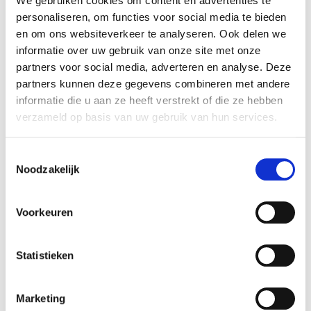
We gebruiken cookies om content en advertenties te
performance, evaluate and minimize our ecological
personaliseren, om functies voor social media te bieden
impact, and ensures the credibility of our EMAS
en om ons websiteverkeer te analyseren. Ook delen we
registration through third-party audits.
informatie over uw gebruik van onze site met onze
partners voor social media, adverteren en analyse. Deze
By embracing EMAS, we aim to reduce our
partners kunnen deze gegevens combineren met andere
environmental footprint, strengthen legal compliance,
informatie die u aan ze heeft verstrekt of die ze hebben
involve our employees, and achieve cost savings. In the
verzameld op basis van uw gebruik van hun services.
coming years, we'll continue to update you on our
environmental objectives, concrete actions, and
Toestemmingsselectie
continual refinements.
Noodzakelijk
Read our full Environmental Statement on our dedicated
Voorkeuren
Going Green page
.
Statistieken
LinkedIn
Twitter
Facebook
delen via
Marketing