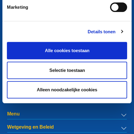
Marketing
Details tonen
Contact
European Registry for Internet Domains vzw (EURid)
Alle cookies toestaan
Telecomlaan 9/7
1831
Diegem
, Belgium
RPR Brussel – VAT BE 0864.240.405
Selectie toestaan
Algemene vragen
Telefoon:
+32 2 401 27 50
Alleen noodzakelijke cookies
Algemene ondersteuning:
info@eurid.eu
Persaanvragen:
press@eurid.eu
Menu
Wetgeving en Beleid