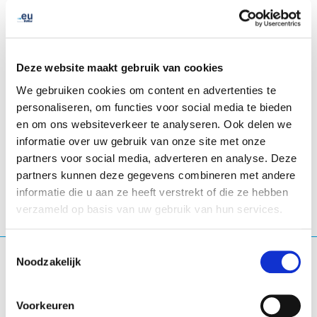
Directors take their seats.
ICANN84 Annual General Meeting will be held in
Dublin, Ireland at the
Convention Centre Dublin
from
Deze website maakt gebruik van cookies
25 - 30 October 2025.
We gebruiken cookies om content en advertenties te
personaliseren, om functies voor social media te bieden
en om ons websiteverkeer te analyseren. Ook delen we
informatie over uw gebruik van onze site met onze
Dublin
- Ierland
partners voor social media, adverteren en analyse. Deze
partners kunnen deze gegevens combineren met andere
informatie die u aan ze heeft verstrekt of die ze hebben
verzameld op basis van uw gebruik van hun services.
Toestemmingsselectie
Waar ben je naar op zoek?
Noodzakelijk
Zoekopdracht
Voorkeuren