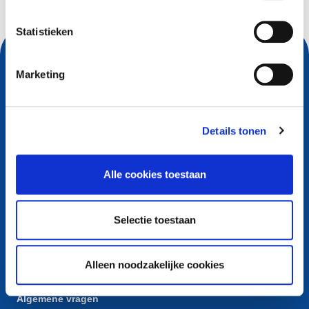
Statistieken
Marketing
Details tonen
Alle cookies toestaan
Contact
Selectie toestaan
European Registry for Internet Domains vzw (EURid)
Telecomlaan 9/7
1831
Diegem
, Belgium
Alleen noodzakelijke cookies
RPR Brussel – VAT BE 0864.240.405
Algemene vragen